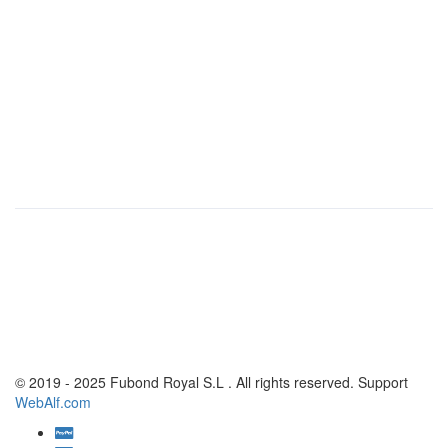
POLITICA DE ENVIOS
POLÍTICA DE CAMBIOS Y DEVOLUCIONES
FORMAS DE PAGO
POLITICA DE COOKIES
Fubond Royal S.L
CIF B40503302
c. Brac de Dijous 4B, Picanya 46210, Valencia, España
Tel: +34 681 094 795
E-mail:
royalfubond@gmail.com
© 2019 - 2025 Fubond Royal S.L . All rights reserved. Support
WebAlf.com