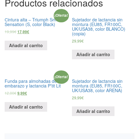
Productos relacionados
carne)
cantidad
¡Oferta!
Сintura alta – Triumph Smooth
Sujetador de lactancia sin
Sensation (S, color Black)
montura (EU85, FR100C,
UK/USA38, color BLANCO)
19,99
€
17,99
€
(copia)
29,99
€
Añadir al carrito
Añadir al carrito
¡Oferta!
Funda para almohadas de
Sujetador de lactancia sin
embarazo y lactancia P’tit Lit
montura (EU85, FR100C,
UK/USA38, color ARENA)
12,00
€
9,99
€
29,99
€
Añadir al carrito
Añadir al carrito