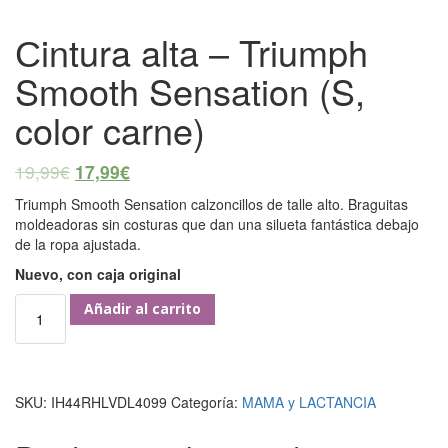
Сintura alta – Triumph
Smooth Sensation (S,
color carne)
19,99
€
17,99
€
Triumph Smooth Sensation calzoncillos de talle alto. Braguitas
moldeadoras sin costuras que dan una silueta fantástica debajo
de la ropa ajustada.
Nuevo, con caja original
Сintura
Añadir al carrito
alta
-
Triumph
Smooth
SKU:
IH44RHLVDL4099
Categoría:
MAMA y LACTANCIA
Sensation
(S,
color