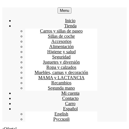
Menu
Inicio
Tienda
Carros y sillas de paseo
Sillas de coche
Accesorios
Alimentación
Higiene y salud
Seguridad
Juguetes y diversión
Ropa y calzados
Muebles, camas y decoración
MAMA y LACTANCIA
Recambios
Segunda mano
Mi cuenta
Contacto
Carro
Español
English
Русский
¡Oferta!